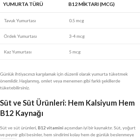
YUMURTA TÜRÜ
B12 MIKTARI (MCG)
Tavuk Yumurtası
0.5 mcg
Ördek Yumurtası
3-4 mcg
Kaz Yumurtası
5 mcg
Günlük ihtiyacınızı karşılamak için düzenli olarak yumurta tüketmek
önemlidir. Haşlanmış, omlet veya menemen gibi farklı şekillerde
tüketebilirsiniz.
Süt ve Süt Ürünleri: Hem Kalsiyum Hem
B12 Kaynağı
Süt ve süt ürünleri,
B12 vitamini
açısından iyi bir kaynaktır. Süt, yoğurt
ve peynir gibi besinler, hem sindirimi kolay hem de günlük beslenmeye