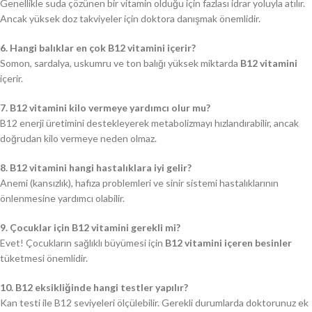
Genellikle suda çözünen bir vitamin olduğu için fazlası idrar yoluyla atılır.
Ancak yüksek doz takviyeler için doktora danışmak önemlidir.
6. Hangi balıklar en çok B12 vitamini içerir?
Somon, sardalya, uskumru ve ton balığı yüksek miktarda
B12 vitamini
içerir.
7. B12 vitamini kilo vermeye yardımcı olur mu?
B12 enerji üretimini destekleyerek metabolizmayı hızlandırabilir, ancak
doğrudan kilo vermeye neden olmaz.
8. B12 vitamini hangi hastalıklara iyi gelir?
Anemi (kansızlık), hafıza problemleri ve sinir sistemi hastalıklarının
önlenmesine yardımcı olabilir.
9. Çocuklar için B12 vitamini gerekli mi?
Evet! Çocukların sağlıklı büyümesi için
B12 vitamini içeren besinler
tüketmesi önemlidir.
10. B12 eksikliğinde hangi testler yapılır?
Kan testi ile B12 seviyeleri ölçülebilir. Gerekli durumlarda doktorunuz ek