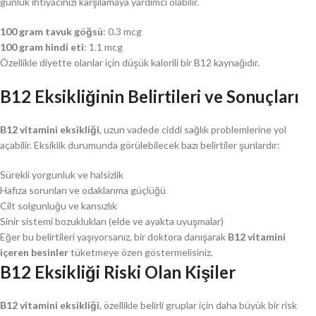
günlük ihtiyacınızı karşılamaya yardımcı olabilir.
100 gram tavuk göğsü
: 0.3 mcg
100 gram hindi eti
: 1.1 mcg
Özellikle diyette olanlar için düşük kalorili bir B12 kaynağıdır.
B12 Eksikliğinin Belirtileri ve Sonuçları
B12 vitamini eksikliği
, uzun vadede ciddi sağlık problemlerine yol
açabilir. Eksiklik durumunda görülebilecek bazı belirtiler şunlardır:
Sürekli yorgunluk ve halsizlik
Hafıza sorunları ve odaklanma güçlüğü
Cilt solgunluğu ve kansızlık
Sinir sistemi bozuklukları (elde ve ayakta uyuşmalar)
Eğer bu belirtileri yaşıyorsanız, bir doktora danışarak
B12 vitamini
içeren besinler
tüketmeye özen göstermelisiniz.
B12 Eksikliği Riski Olan Kişiler
B12 vitamini eksikliği
, özellikle belirli gruplar için daha büyük bir risk