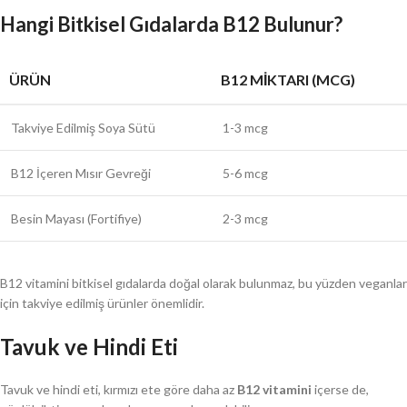
Hangi Bitkisel Gıdalarda B12 Bulunur?
ÜRÜN
B12 MIKTARI (MCG)
Takviye Edilmiş Soya Sütü
1-3 mcg
B12 İçeren Mısır Gevreği
5-6 mcg
Besin Mayası (Fortifiye)
2-3 mcg
B12 vitamini bitkisel gıdalarda doğal olarak bulunmaz, bu yüzden veganlar
için takviye edilmiş ürünler önemlidir.
Tavuk ve Hindi Eti
Tavuk ve hindi eti, kırmızı ete göre daha az
B12 vitamini
içerse de,