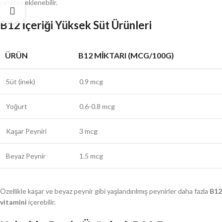
rahatça eklenebilir.
B12 İçeriği Yüksek Süt Ürünleri
ÜRÜN
B12 MIKTARI (MCG/100G)
Süt (inek)
0.9 mcg
Yoğurt
0.6-0.8 mcg
Kaşar Peyniri
3 mcg
Beyaz Peynir
1.5 mcg
Özellikle kaşar ve beyaz peynir gibi yaşlandırılmış peynirler daha fazla
B12
vitamini
içerebilir.