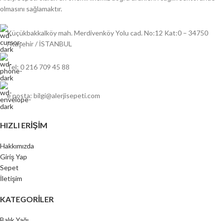
olmasını sağlamaktır.
Küçükbakkalköy mah. Merdivenköy Yolu cad. No:12 Kat:0 – 34750
Ataşehir / İSTANBUL
Tel: 0 216 709 45 88
e posta: bilgi@alerjisepeti.com
HIZLI ERIŞIM
Hakkımızda
Giriş Yap
Sepet
İletişim
KATEGORILER
Balık Yağı