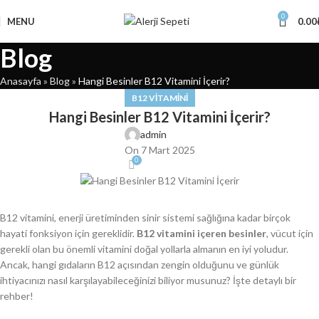
0
MENU
0.00
Blog
Anasayfa
»
Blog
»
Hangi Besinler B12 Vitamini İçerir?
B12 VITAMINI
Hangi Besinler B12 Vitamini İçerir?
admin
On 7 Mart 2025
0
B12 vitamini, enerji üretiminden sinir sistemi sağlığına kadar birçok
hayati fonksiyon için gereklidir.
B12 vitamini içeren besinler
, vücut için
gerekli olan bu önemli vitamini doğal yollarla almanın en iyi yoludur.
Ancak, hangi gıdaların B12 açısından zengin olduğunu ve günlük
ihtiyacınızı nasıl karşılayabileceğinizi biliyor musunuz? İşte detaylı bir
rehber!