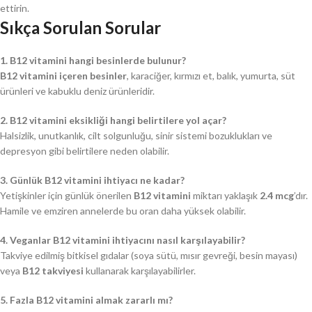
ettirin.
Sıkça Sorulan Sorular
1. B12 vitamini hangi besinlerde bulunur?
B12 vitamini içeren besinler
, karaciğer, kırmızı et, balık, yumurta, süt
ürünleri ve kabuklu deniz ürünleridir.
2. B12 vitamini eksikliği hangi belirtilere yol açar?
Halsizlik, unutkanlık, cilt solgunluğu, sinir sistemi bozuklukları ve
depresyon gibi belirtilere neden olabilir.
3. Günlük B12 vitamini ihtiyacı ne kadar?
Yetişkinler için günlük önerilen
B12 vitamini
miktarı yaklaşık
2.4 mcg
’dır.
Hamile ve emziren annelerde bu oran daha yüksek olabilir.
4. Veganlar B12 vitamini ihtiyacını nasıl karşılayabilir?
Takviye edilmiş bitkisel gıdalar (soya sütü, mısır gevreği, besin mayası)
veya
B12 takviyesi
kullanarak karşılayabilirler.
5. Fazla B12 vitamini almak zararlı mı?