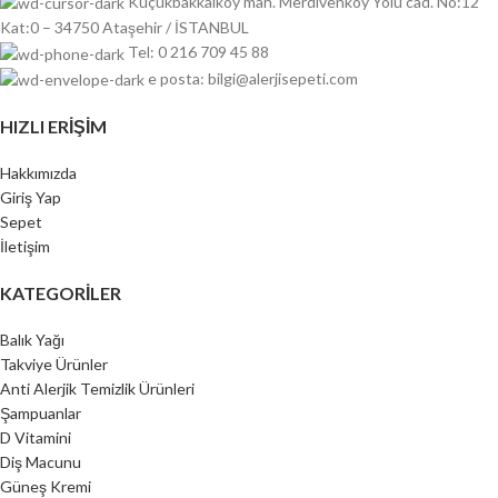
Küçükbakkalköy mah. Merdivenköy Yolu cad. No:12
Kat:0 – 34750 Ataşehir / İSTANBUL
Tel: 0 216 709 45 88
e posta: bilgi@alerjisepeti.com
HIZLI ERIŞIM
Hakkımızda
Giriş Yap
Sepet
İletişim
KATEGORILER
Balık Yağı
Takviye Ürünler
Anti Alerjik Temizlik Ürünleri
Şampuanlar
D Vitamini
Diş Macunu
Güneş Kremi