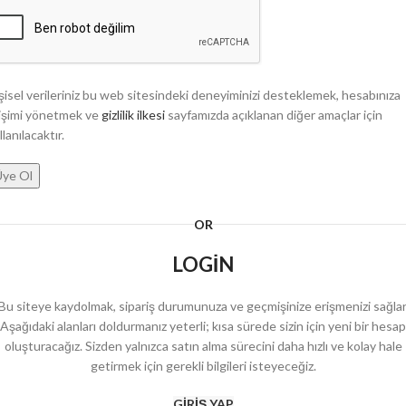
şisel verileriniz bu web sitesindeki deneyiminizi desteklemek, hesabınıza
işimi yönetmek ve
gizlilik ilkesi
sayfamızda açıklanan diğer amaçlar için
llanılacaktır.
Üye Ol
OR
LOGIN
Bu siteye kaydolmak, sipariş durumunuza ve geçmişinize erişmenizi sağlar
Aşağıdaki alanları doldurmanız yeterli; kısa sürede sizin için yeni bir hesap
oluşturacağız. Sizden yalnızca satın alma sürecini daha hızlı ve kolay hale
getirmek için gerekli bilgileri isteyeceğiz.
GIRIŞ YAP