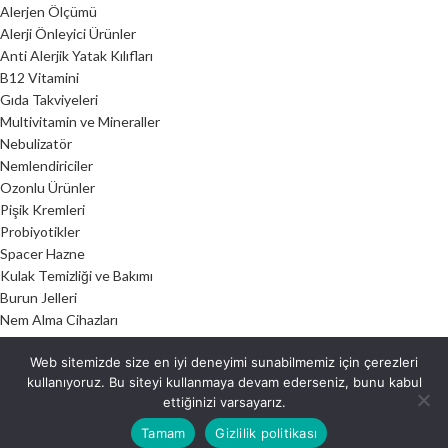
Alerjen Ölçümü
Alerji Önleyici Ürünler
Anti Alerjik Yatak Kılıfları
B12 Vitamini
Gıda Takviyeleri
Multivitamin ve Mineraller
Nebulizatör
Nemlendiriciler
Ozonlu Ürünler
Pişik Kremleri
Probiyotikler
Spacer Hazne
Kulak Temizliği ve Bakımı
Burun Jelleri
Nem Alma Cihazları
Hava Temizleme Cihazları
Web sitemizde size en iyi deneyimi sunabilmemiz için çerezleri
kullanıyoruz. Bu siteyi kullanmaya devam ederseniz, bunu kabul
ÜRÜNLER
ettiğinizi varsayarız.
Alerji Önleyici Ürünler
Tamam
Gizlilik politikası
Anti Alerjik Yatak Kılıfları