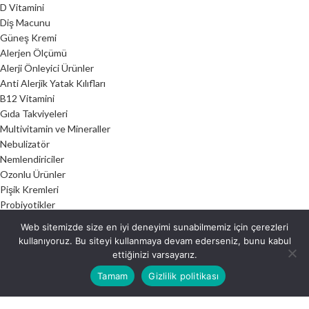
D Vitamini
Diş Macunu
Güneş Kremi
Alerjen Ölçümü
Alerji Önleyici Ürünler
Anti Alerjik Yatak Kılıfları
B12 Vitamini
Gıda Takviyeleri
Multivitamin ve Mineraller
Nebulizatör
Nemlendiriciler
Ozonlu Ürünler
Pişik Kremleri
Probiyotikler
Spacer Hazne
Web sitemizde size en iyi deneyimi sunabilmemiz için çerezleri
Kulak Temizliği ve Bakımı
kullanıyoruz. Bu siteyi kullanmaya devam ederseniz, bunu kabul
Burun Jelleri
ettiğinizi varsayarız.
Nem Alma Cihazları
Tamam
Gizlilik politikası
Hava Temizleme Cihazları