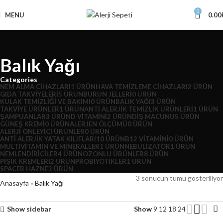
0
MENU
0.00
Balık Yağı
Categories
NEM ALMA CIHAZLARI
1 ÜRÜN
HAVA TEMIZLEME CIHAZLARI
2 ÜRÜN
GIDA TAKVIYELERI
5 ÜRÜN
BURUN JELLERI
0 ÜRÜN
KULAK TEMIZLIĞI VE BAKIMI
0 ÜRÜN
BALIK YAĞI
3 ÜRÜN
TAKVIYE ÜRÜNLER
1 ÜRÜN
ANTI ALERJIK TEMIZLIK ÜRÜNLERI
1 ÜRÜN
ŞAMPUANLAR
3 ÜRÜN
D VITAMINI
2 ÜRÜN
DIŞ MACUNU
5 ÜRÜN
GÜNEŞ KREMI
0 ÜRÜN
ALERJEN ÖLÇÜMÜ
0 ÜRÜN
ALERJI ÖNLEYICI ÜRÜNLER
0 ÜRÜN
ANTI ALERJIK YATAK KILIFLARI
10 ÜRÜN
B12 VITAMINI
0 ÜRÜN
MULTIVITAMIN VE MINERALLER
1 ÜRÜN
NEBULIZATÖR
1 ÜRÜN
NEMLENDIRICILER
4 ÜRÜN
OZONLU ÜRÜNLER
8 ÜRÜN
PIŞIK KREMLERI
2 ÜRÜN
PROBIYOTIKLER
1 ÜRÜN
SPACER HAZNE
3 ÜRÜN
3 sonucun tümü gösteriliyor
Anasayfa
»
Balık Yağı
Show sidebar
Show
9
12
18
24