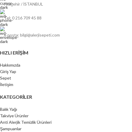
Ataşehir / İSTANBUL
Tel: 0 216 709 45 88
e posta: bilgi@alerjisepeti.com
HIZLI ERIŞIM
Hakkımızda
Giriş Yap
Sepet
İletişim
KATEGORILER
Balık Yağı
Takviye Ürünler
Anti Alerjik Temizlik Ürünleri
Şampuanlar