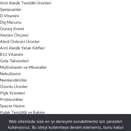
Anti Alerjik Temizlik Ürünleri
Şampuanlar
D Vitamini
Diş Macunu
Güneş Kremi
Alerjen Ölçümü
Alerji Önleyici Ürünler
Anti Alerjik Yatak Kılıfları
B12 Vitamini
Gıda Takviyeleri
Multivitamin ve Mineraller
Nebulizatör
Nemlendiriciler
Ozonlu Ürünler
Pişik Kremleri
Probiyotikler
Spacer Hazne
Kulak Temizliği ve Bakımı
Burun Jelleri
Web sitemizde size en iyi deneyimi sunabilmemiz için çerezleri
Nem Alma Cihazları
kullanıyoruz. Bu siteyi kullanmaya devam ederseniz, bunu kabul