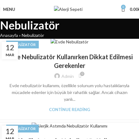
0
MENU
0.00
Nebulizatör
Anasayfa
»
Nebulizatör
NEBULIZATÖR
12
MAR
Evde Nebulizatör Kullanırken Dikkat Edilmesi
Gerekenler
0
Admin
Evde nebulizatör kullanımı, özellikle solunum yolu hastalıklarıyla
mücadele edenler için büyük bir rahatlık sağlar. Ancak cihazın
yanlı...
CONTINUE READING
NEBULIZATÖR
12
MAR