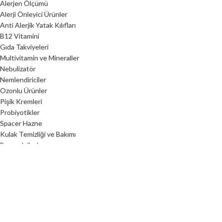
Alerjen Ölçümü
Alerji Önleyici Ürünler
Anti Alerjik Yatak Kılıfları
B12 Vitamini
Gıda Takviyeleri
Multivitamin ve Mineraller
Nebulizatör
Nemlendiriciler
Ozonlu Ürünler
Pişik Kremleri
Probiyotikler
Spacer Hazne
Kulak Temizliği ve Bakımı
Burun Jelleri
Nem Alma Cihazları
Hava Temizleme Cihazları
ÜRÜNLER
Alerji Önleyici Ürünler
Anti Alerjik Yatak Kılıfları