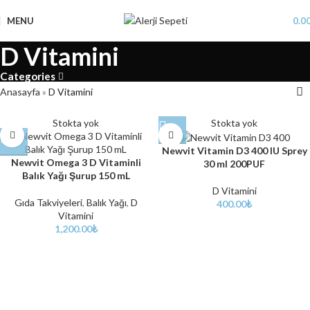
MENU
0.0
D Vitamini
Categories
Anasayfa
»
D Vitamini
Stokta yok
Stokta yok
Newvit Vitamin D3 400 IU Sprey
Newvit Omega 3 D Vitaminli
30 ml 200PUF
Balık Yağı Şurup 150 mL
D Vitamini
Gıda Takviyeleri
,
Balık Yağı
,
D
400.00
₺
Vitamini
1,200.00
₺