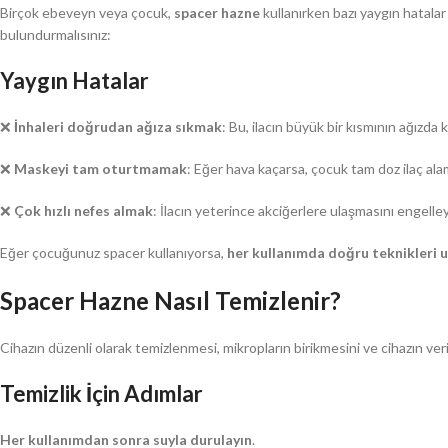
Birçok ebeveyn veya çocuk,
spacer hazne
kullanırken bazı yaygın hatalar
bulundurmalısınız:
Yaygın Hatalar
❌
İnhaleri doğrudan ağıza sıkmak
: Bu, ilacın büyük bir kısmının ağızd
❌
Maskeyi tam oturtmamak
: Eğer hava kaçarsa, çocuk tam doz ilaç ala
❌
Çok hızlı nefes almak
: İlacın yeterince akciğerlere ulaşmasını engelleye
Eğer çocuğunuz spacer kullanıyorsa,
her kullanımda doğru teknikleri 
Spacer Hazne Nasıl Temizlenir?
Cihazın düzenli olarak temizlenmesi, mikropların birikmesini ve cihazın verim
Temizlik İçin Adımlar
Her kullanımdan sonra suyla durulayın
.