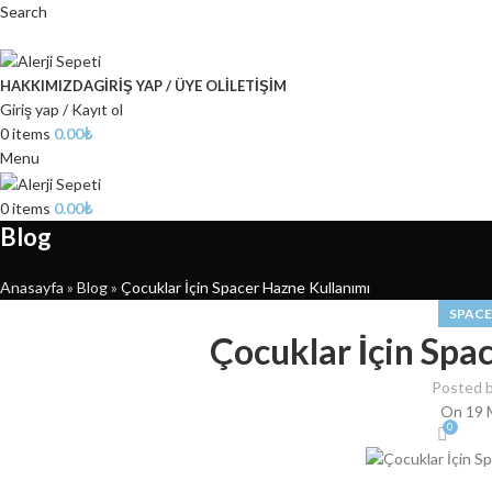
Search
HAKKIMIZDA
GIRIŞ YAP / ÜYE OL
İLETIŞIM
Giriş yap / Kayıt ol
0
items
0.00
₺
Menu
0
items
0.00
₺
Blog
Anasayfa
»
Blog
»
Çocuklar İçin Spacer Hazne Kullanımı
SPACE
Çocuklar İçin Spa
Posted 
On 19 
0