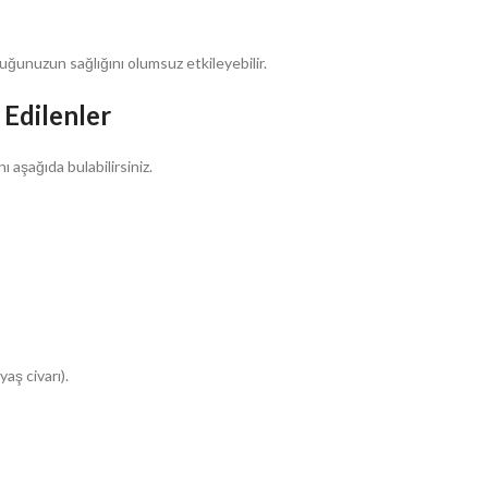
cuğunuzun sağlığını olumsuz etkileyebilir.
Edilenler
aşağıda bulabilirsiniz.
aş civarı).