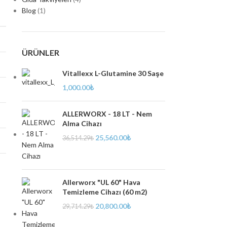
Blog
(1)
ÜRÜNLER
Vitallexx L-Glutamine 30 Saşe
1,000.00
₺
ALLERWORX - 18 LT - Nem
Alma Cihazı
25,560.00
₺
36,514.29
₺
Allerworx "UL 60" Hava
Temizleme Cihazı (60 m2)
20,800.00
₺
29,714.29
₺