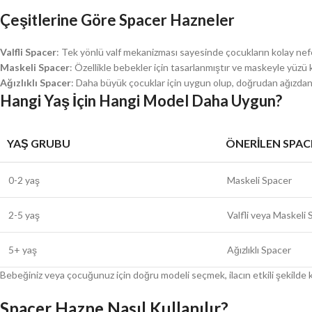
Çeşitlerine Göre Spacer Hazneler
Valfli Spacer
: Tek yönlü valf mekanizması sayesinde çocukların kolay nefe
Maskeli Spacer
: Özellikle bebekler için tasarlanmıştır ve maskeyle yüzü 
Ağızlıklı Spacer
: Daha büyük çocuklar için uygun olup, doğrudan ağızdan n
Hangi Yaş İçin Hangi Model Daha Uygun?
YAŞ GRUBU
ÖNERILEN SPAC
0-2 yaş
Maskeli Spacer
2-5 yaş
Valfli veya Maskeli
5+ yaş
Ağızlıklı Spacer
Bebeğiniz veya çocuğunuz için doğru modeli seçmek, ilacın etkili şekilde ku
Spacer Hazne Nasıl Kullanılır?