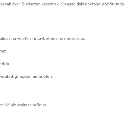
 yapabiliyor. Bunlardan kaçınmak için aşağıdaki noktaları göz önünde
a kalmasına ve etkisini kaybetmesine neden olur.
maz.
bilir.
uyguladığınızdan emin olun
.
liliğinin azalmasını önler.