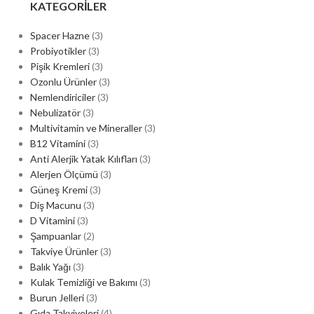
KATEGORILER
Spacer Hazne
(3)
Probiyotikler
(3)
Pişik Kremleri
(3)
Ozonlu Ürünler
(3)
Nemlendiriciler
(3)
Nebulizatör
(3)
Multivitamin ve Mineraller
(3)
B12 Vitamini
(3)
Anti Alerjik Yatak Kılıfları
(3)
Alerjen Ölçümü
(3)
Güneş Kremi
(3)
Diş Macunu
(3)
D Vitamini
(3)
Şampuanlar
(2)
Takviye Ürünler
(3)
Balık Yağı
(3)
Kulak Temizliği ve Bakımı
(3)
Burun Jelleri
(3)
Gıda Takviyeleri
(4)