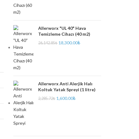
Allerworx "UL 40" Hava
Temizleme Cihazı (40 m2)
18,300.00
₺
26,142.85
₺
Allerworx Anti Alerjik Halı
Koltuk Yatak Spreyi (1 litre)
1,600.00
₺
2,285.72
₺