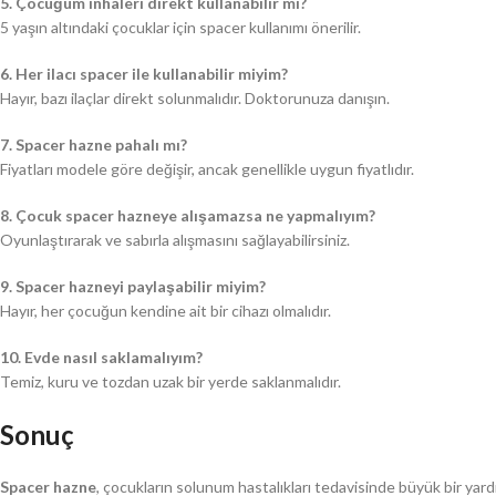
5. Çocuğum inhaleri direkt kullanabilir mi?
5 yaşın altındaki çocuklar için spacer kullanımı önerilir.
6. Her ilacı spacer ile kullanabilir miyim?
Hayır, bazı ilaçlar direkt solunmalıdır. Doktorunuza danışın.
7. Spacer hazne pahalı mı?
Fiyatları modele göre değişir, ancak genellikle uygun fiyatlıdır.
8. Çocuk spacer hazneye alışamazsa ne yapmalıyım?
Oyunlaştırarak ve sabırla alışmasını sağlayabilirsiniz.
9. Spacer hazneyi paylaşabilir miyim?
Hayır, her çocuğun kendine ait bir cihazı olmalıdır.
10. Evde nasıl saklamalıyım?
Temiz, kuru ve tozdan uzak bir yerde saklanmalıdır.
Sonuç
Spacer hazne
, çocukların solunum hastalıkları tedavisinde büyük bir yard