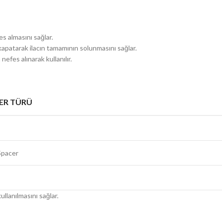
s almasını sağlar.
kapatarak ilacın tamamının solunmasını sağlar.
efes alınarak kullanılır.
ER TÜRÜ
 Spacer
llanılmasını sağlar.