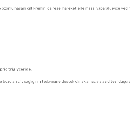
zonlu hasarlı cilt kremini dairesel hareketlerle masaj yaparak, iyice yedi
pric triglyceride.
 ve bozulan cilt sağlığının tedavisine destek olmak amacıyla asiditesi düşü