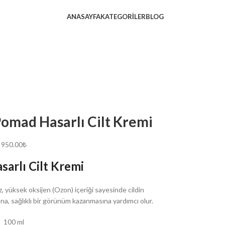
ANASAYFA
KATEGORILER
BLOG
omad Hasarlı Cilt Kremi
950.00
₺
sarlı Cilt Kremi
z, yüksek oksijen (Ozon) içeriği sayesinde cildin
a, sağlıklı bir görünüm kazanmasına yardımcı olur.
100 ml