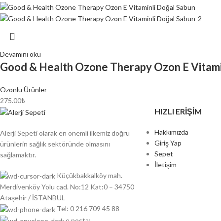
Devamını oku
Good & Health Ozone Therapy Ozon E Vitami
Ozonlu Ürünler
275.00
₺
HIZLI ERIŞIM
Hakkımızda
Alerji Sepeti olarak en önemli ilkemiz doğru
Giriş Yap
ürünlerin sağlık sektöründe olmasını
Sepet
sağlamaktır.
İletişim
Küçükbakkalköy mah.
Merdivenköy Yolu cad. No:12 Kat:0 – 34750
Ataşehir / İSTANBUL
Tel: 0 216 709 45 88
e posta: