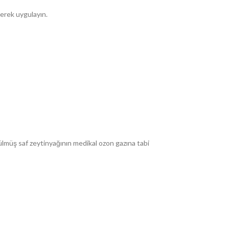
rerek uygulayın.
rülmüş saf zeytinyağının medikal ozon gazına tabi