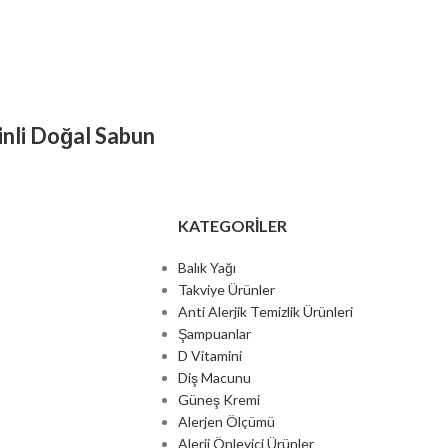
nli Doğal Sabun
KATEGORILER
Balık Yağı
Takviye Ürünler
Anti Alerjik Temizlik Ürünleri
Şampuanlar
D Vitamini
Diş Macunu
Güneş Kremi
Alerjen Ölçümü
Alerji Önleyici Ürünler