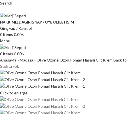
Search
HAKKIMIZDA
GIRIŞ YAP / ÜYE OL
İLETIŞIM
Giriş yap / Kayıt ol
0
items
0.00
₺
Menu
0
items
0.00
₺
Anasayfa
»
Mağaza
»
Olive Ozone Ozon Pomad Hasarlı Cilt Kremi
Back to
Stokta yok
Click to enlarge